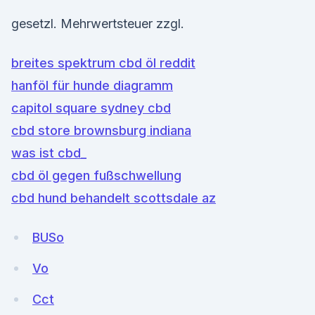
gesetzl. Mehrwertsteuer zzgl.
breites spektrum cbd öl reddit
hanföl für hunde diagramm
capitol square sydney cbd
cbd store brownsburg indiana
was ist cbd_
cbd öl gegen fußschwellung
cbd hund behandelt scottsdale az
BUSo
Vo
Cct