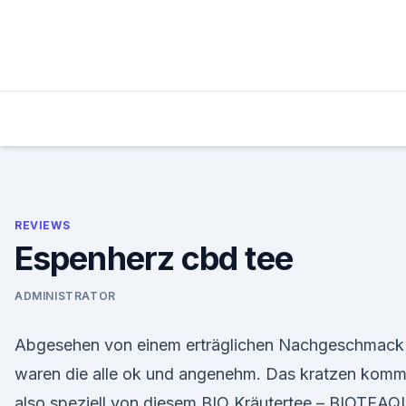
Skip
to
content
REVIEWS
Espenherz cbd tee
ADMINISTRATOR
Abgesehen von einem erträglichen Nachgeschmack
waren die alle ok und angenehm. Das kratzen komm
also speziell von diesem BIO Kräutertee – BIOTEA