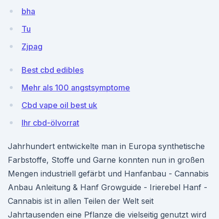
bha
Tu
Zjpag
Best cbd edibles
Mehr als 100 angstsymptome
Cbd vape oil best uk
Ihr cbd-ölvorrat
Jahrhundert entwickelte man in Europa synthetische
Farbstoffe, Stoffe und Garne konnten nun in großen
Mengen industriell gefärbt und Hanfanbau - Cannabis
Anbau Anleitung & Hanf Growguide - Irierebel Hanf -
Cannabis ist in allen Teilen der Welt seit
Jahrtausenden eine Pflanze die vielseitig genutzt wird