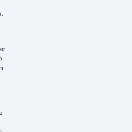
it
or
a
om
tz
e-