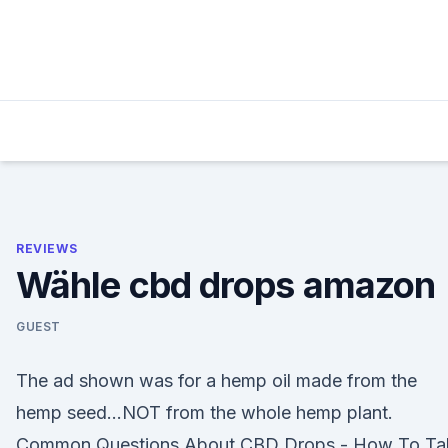
Skip
to
content
REVIEWS
Wähle cbd drops amazon
GUEST
The ad shown was for a hemp oil made from the
hemp seed…NOT from the whole hemp plant.
Common Questions About CBD Drops - How To Ta