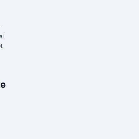
r
al
l.
le