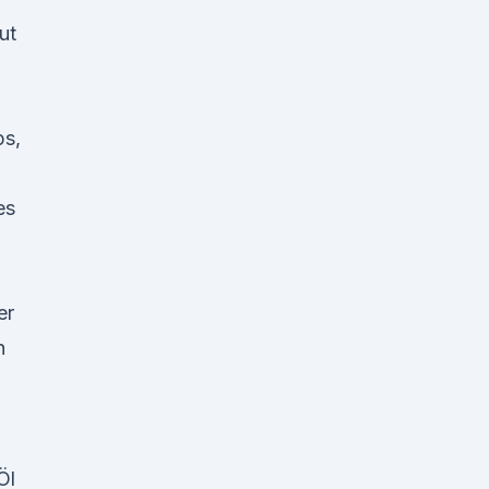
ut
ps,
es
er
n
Öl