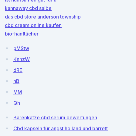
kannaway cbd salbe
das cbd store anderson township
cbd cream online kaufen
bio-hanftücher
pMStw
KnhzW
dRE
nB
MM
Qh
Bärenkatze cbd serum bewertungen
Cbd kapseln für angst holland und barrett