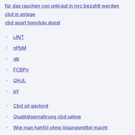
für das rauchen von unkraut in nyc bezahlt werden
cbd in anlage
cbd spart honolulu dunst
jJNT
nPbM
qb
FCBPv
QHJL
pY
Cbd oil gaylord
Qualitätsernährung cbd sahne
Wie man hanföl ohne lösungsmittel macht