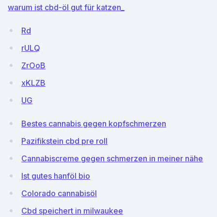
warum ist cbd-öl gut für katzen_
Rd
rULQ
ZrOoB
xKLZB
UG
Bestes cannabis gegen kopfschmerzen
Pazifikstein cbd pre roll
Cannabiscreme gegen schmerzen in meiner nähe
Ist gutes hanföl bio
Colorado cannabisöl
Cbd speichert in milwaukee